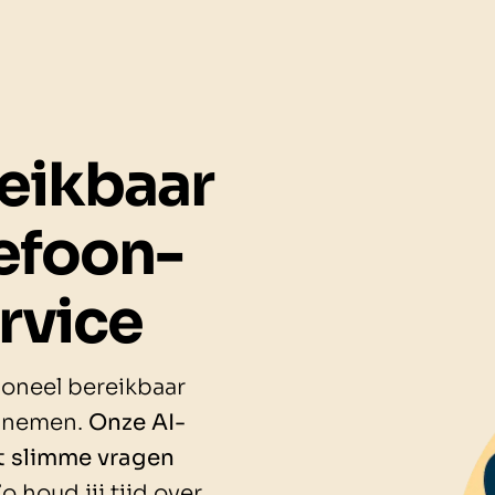
reikbaar
lefoon-
rvice
ioneel bereikbaar
e nemen.
Onze AI-
lt slimme vragen
o houd jij tijd over