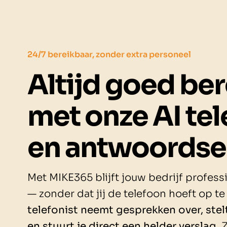
24/7 bereikbaar, zonder extra personeel
Altijd goed be
met onze AI te
en antwoordse
Met MIKE365 blijft jouw bedrijf profess
— zonder dat jij de telefoon hoeft op t
telefonist neemt gesprekken over, ste
en stuurt je direct een helder verslag.
Z