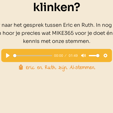
klinken?
r naar het gesprek tussen Eric en Ruth. In nog
 hoor je precies wat MIKE365 voor je doet én
kennis met onze stemmen.
00:00
01:49
Play
Mute
Set
🤖 Eric en Ruth zijn AI-stemmen