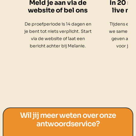
Meld je aan via de
In 20 m
website of bel ons
live me
De proefperiode is 14 dagen en
Tijdens een 
je bent tot niets verplicht. Start
we samen je 
via de website of laat een
geven advie
bericht achter bij Melanie.
voor je.
Wil jij meer weten over onze
antwoordservice?