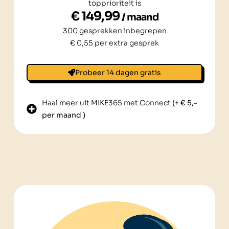
topprioriteit is
€ 149,99
/ maand
300 gesprekken inbegrepen
€ 0,55 per extra gesprek
Probeer 14 dagen gratis
Haal meer uit MIKE365 met Connect
(+ € 5,-
per maand )