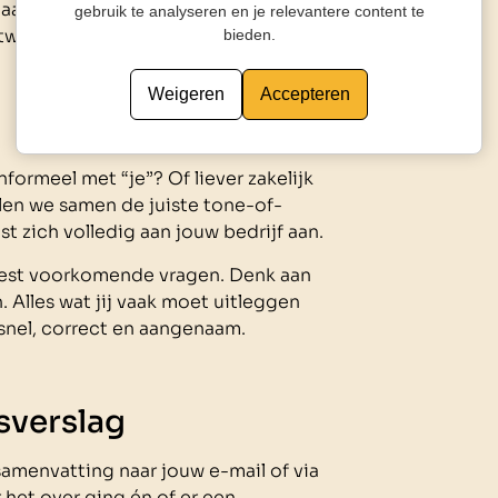
aan de lijn: een menselijke,
gebruik te analyseren en je relevantere content te
ntwoord geeft.
bieden.
Weigeren
Accepteren
nformeel met “je”? Of liever zakelijk
llen we samen de juiste tone-of-
t zich volledig aan jouw bedrijf aan.
st voorkomende vragen. Denk aan
. Alles wat jij vaak moet uitleggen
snel, correct en aangenaam.
ksverslag
amenvatting naar jouw e-mail of via
 het over ging én of er een