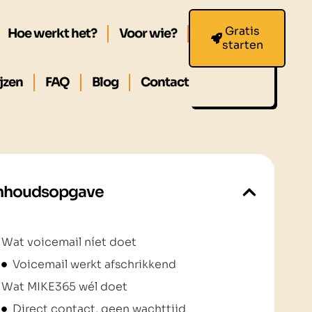
Gratis
Hoe werkt het?
Voor wie?
starten
jzen
FAQ
Blog
Contact
nhoudsopgave
Wat voicemail níet doet
Voicemail werkt afschrikkend
Wat MIKE365 wél doet
Direct contact, geen wachttijd