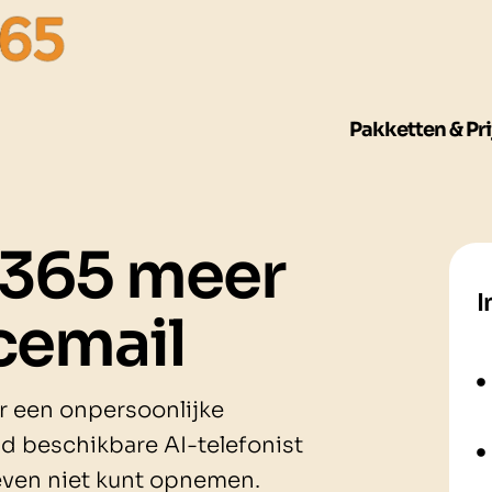
Pakketten & Pri
365 meer
I
cemail
r een onpersoonlijke
jd beschikbare AI-telefonist
j even niet kunt opnemen.