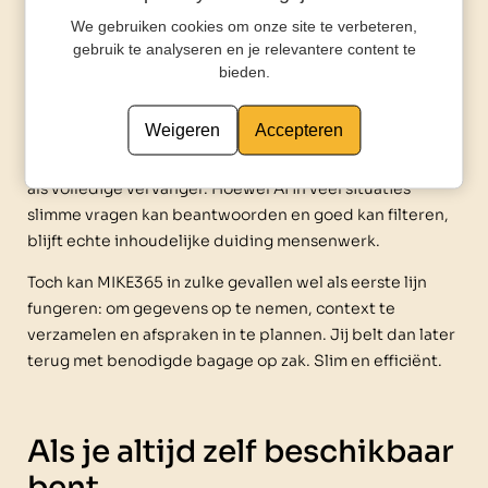
vereist
We gebruiken cookies om onze site te verbeteren,
gebruik te analyseren en je relevantere content te
bieden.
Werk je in een vakgebied waarin elk telefoontje uniek is
en direct inhoudelijke afwegingen vraagt? Bijvoorbeeld
Weigeren
Accepteren
als advocaat, medisch specialist of strategisch
adviseur? Dan is een AI-telefonist soms minder passend
als volledige vervanger. Hoewel AI in veel situaties
slimme vragen kan beantwoorden en goed kan filteren,
blijft echte inhoudelijke duiding mensenwerk.
Toch kan MIKE365 in zulke gevallen wel als eerste lijn
fungeren: om gegevens op te nemen, context te
verzamelen en afspraken in te plannen. Jij belt dan later
terug met benodigde bagage op zak. Slim en efficiënt.
Als je altijd zelf beschikbaar
bent