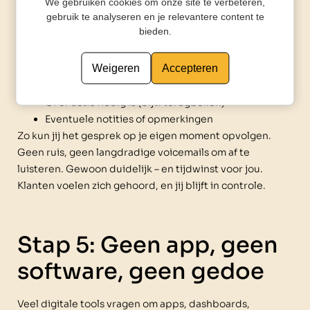
We gebruiken cookies om onze site te verbeteren,
direct een samenvatting. Per e-mail of sms – wat jij maar
gebruik te analyseren en je relevantere content te
fijner vindt. Daarin lees je:
bieden.
Wie er gebeld heeft (nummer en naam indien
Weigeren
Accepteren
beschikbaar)
Wat het onderwerp van het gesprek was
Of er actie nodig is (bijv. terugbellen)
Eventuele notities of opmerkingen
Zo kun jij het gesprek op je eigen moment opvolgen.
Geen ruis, geen langdradige voicemails om af te
luisteren. Gewoon duidelijk – en tijdwinst voor jou.
Klanten voelen zich gehoord, en jij blijft in controle.
Stap 5: Geen app, geen
software, geen gedoe
Veel digitale tools vragen om apps, dashboards,