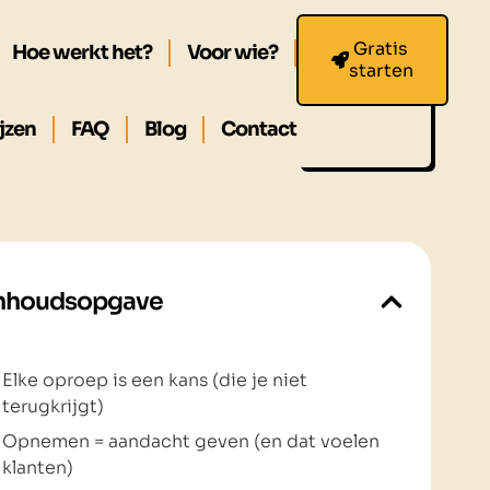
Gratis
Hoe werkt het?
Voor wie?
starten
jzen
FAQ
Blog
Contact
nhoudsopgave
Elke oproep is een kans (die je niet
terugkrijgt)
Opnemen = aandacht geven (en dat voelen
klanten)