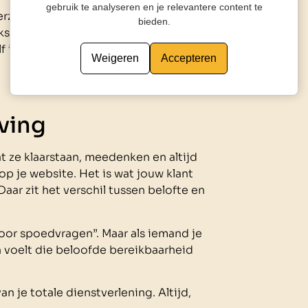
gebruik te analyseren en je relevantere content te
verzoeken
bieden.
ksverslag via e-mail of SMS
lf iets gemist hebt. Je klant voelt zich
Weigeren
Accepteren
ving
at ze klaarstaan, meedenken en altijd
op je website. Het is wat jouw klant
Daar zit het verschil tussen belofte en
 voor spoedvragen”. Maar als iemand je
n voelt die beloofde bereikbaarheid
 je totale dienstverlening. Altijd,