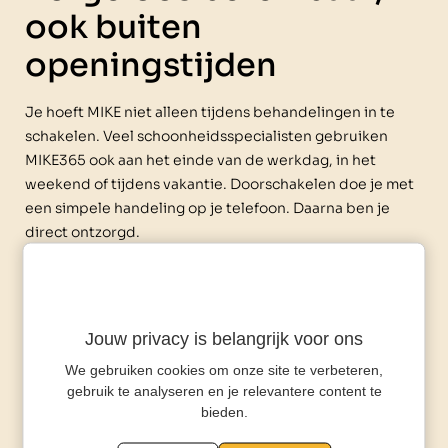
ook buiten
openingstijden
Je hoeft MIKE niet alleen tijdens behandelingen in te
schakelen. Veel schoonheidsspecialisten gebruiken
MIKE365 ook aan het einde van de werkdag, in het
weekend of tijdens vakantie. Doorschakelen doe je met
een simpele handeling op je telefoon. Daarna ben je
direct ontzorgd.
En het mooiste? MIKE werkt
24/7
. Je hoeft nooit meer
iemand te missen die op zaterdagavond nog even belt
voor een afspraak of informatie wil over jouw
Jouw privacy is belangrijk voor ons
behandelingen. Terwijl jij ontspant, blijft MIKE
professioneel en vriendelijk bereikbaar. Altijd.
We gebruiken cookies om onze site te verbeteren,
gebruik te analyseren en je relevantere content te
bieden.