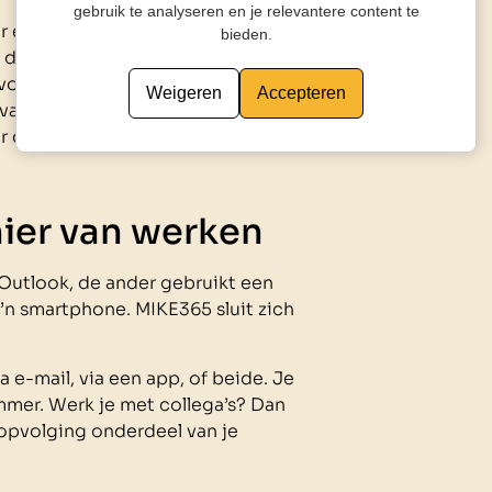
gebruik te analyseren en je relevantere content te
en afspraak, telefoon in je tas. Er
bieden.
je dienstverlening. MIKE365 neemt op,
 voor diezelfde dag. Twee minuten
Weigeren
Accepteren
vatting. Resultaat? Je weet precies
 dat je iets gemist hebt.
ier van werken
a Outlook, de ander gebruikt een
n smartphone. MIKE365 sluit zich
a e-mail, via een app, of beide. Je
mmer. Werk je met collega’s? Dan
opvolging onderdeel van je