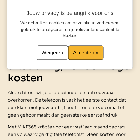
technisch onderlegd te zijn. Even doorschakelen, en
MIKE doet de rest. Werk je met meerdere collega’s? Dan
Jouw privacy is belangrijk voor ons
kun je ook meerdere nummers koppelen aan één
We gebruiken cookies om onze site te verbeteren,
assistent.
gebruik te analyseren en je relevantere content te
bieden.
Professionele
Weigeren
Accepteren
uitstraling, zonder hoge
kosten
Als architect wil je professioneel en betrouwbaar
overkomen. De telefoon is vaak het eerste contact dat
een klant met jouw bedrijf heeft – en een voicemail of
geen gehoor maakt dan geen sterke eerste indruk.
Met MIKE365 krijg je voor een vast laag maandbedrag
een volwaardige digitale telefonist. Geen kosten voor