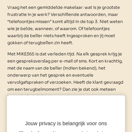
Vraag het een gemiddelde makelaar: wat is je grootste
frustratie in je werk? Verschillende antwoorden, maar
“telefoontjes missen” komt altijd in de top 3. Niet weten
wie je belde, wanneer, of waarom. Of telefoontjes
waarbij de beller niets heeft ingesproken en jij moet
gokken of terugbellen zin heeft.
Met MIKE365 is dat verleden tijd. Na elk gesprek krijg je
een gespreksverslag per e-mail of sms. Kort en krachtig,
met de naam van de beller (indien bekend), het
onderwerp van het gesprek en eventuele
vervolgafspraken of verzoeken. Heeft de klant gevraagd
om een terugbelmoment? Dan zie je dat ook meteen
terug, inclusief tijdstip en reden.
Altijd op de hoogte, zonder
Jouw privacy is belangrijk voor ons
zelf te noteren