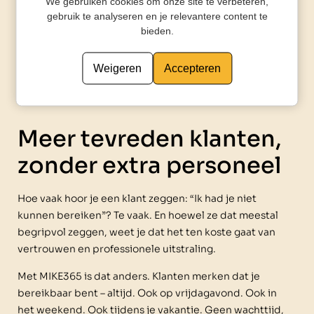
We gebruiken cookies om onze site te verbeteren,
gebruik te analyseren en je relevantere content te
De AI heeft tot wel 3 minuten gesproken tekst tot zijn
bieden.
beschikking. Daardoor is het verslag vaak uitgebreider
dan wat je zelf snel zou noteren tussen afspraken door.
Weigeren
Accepteren
Juist in drukke weken geeft dat rust en overzicht.
Meer tevreden klanten,
zonder extra personeel
Hoe vaak hoor je een klant zeggen: “Ik had je niet
kunnen bereiken”? Te vaak. En hoewel ze dat meestal
begripvol zeggen, weet je dat het ten koste gaat van
vertrouwen en professionele uitstraling.
Met MIKE365 is dat anders. Klanten merken dat je
bereikbaar bent – altijd. Ook op vrijdagavond. Ook in
het weekend. Ook tijdens je vakantie. Geen wachttijd,