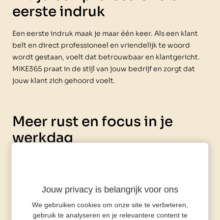
eerste indruk
Een eerste indruk maak je maar één keer. Als een klant
belt en direct professioneel en vriendelijk te woord
wordt gestaan, voelt dat betrouwbaar en klantgericht.
MIKE365 praat in de stijl van jouw bedrijf en zorgt dat
jouw klant zich gehoord voelt.
Meer rust en focus in je
werkdag
Als ondernemer switch je continu tussen klanten,
projecten, administratie en sales. De telefoon die nét
gaat als je ergens in zit, kan dan voor onrust zorgen.
Jouw privacy is belangrijk voor ons
MIKE365 vangt het gesprek op, zodat jij in alle rust kunt
We gebruiken cookies om onze site te verbeteren,
doorwerken – en later zelf bepaalt wanneer je
gebruik te analyseren en je relevantere content te
terugbelt.